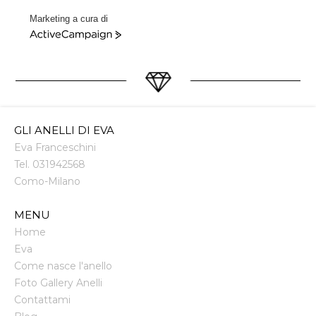
Marketing a cura di
ActiveCampaign
GLI ANELLI DI EVA
Eva Franceschini
Tel.
031942568
Como
-
Milano
MENU
Home
Eva
Come nasce l'anello
Foto Gallery Anelli
Contattami