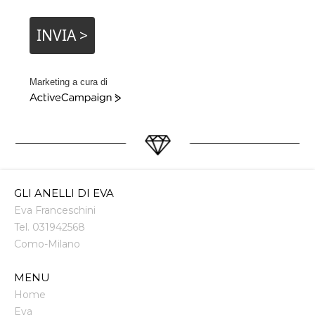
INVIA >
Marketing a cura di
ActiveCampaign
GLI ANELLI DI EVA
Eva Franceschini
Tel.
031942568
Como
-
Milano
MENU
Home
Eva