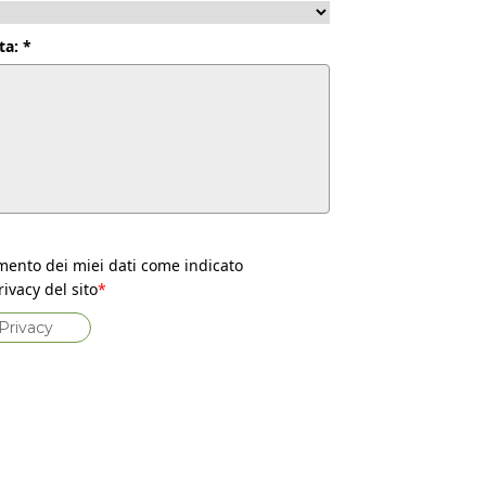
ta: *
mento dei miei dati come indicato
rivacy del sito
*
 Privacy