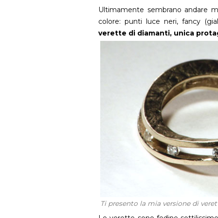
Ultimamente sembrano andare molt
colore: punti luce neri, fancy (gia
verette di diamanti, unica prot
Ti presento la mia versione di vere
Le verette sono fedine sottilissim