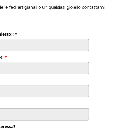
le fedi artigianali o un qualsiasi gioiello contattami
esto): *
o):
*
nteressa?