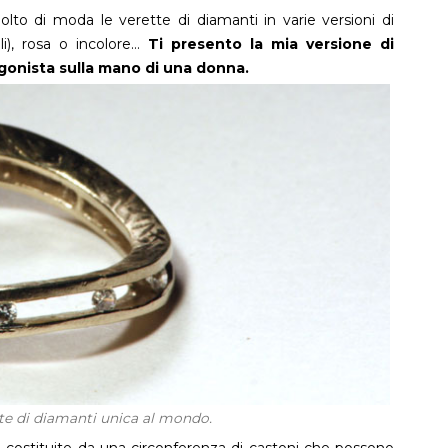
o di moda le verette di diamanti in varie versioni di
lli), rosa o incolore…
Ti presento la mia versione di
agonista sulla mano di una donna.
tte di diamanti unica al mondo.
e costituite da una circonferenza di castoni che possono