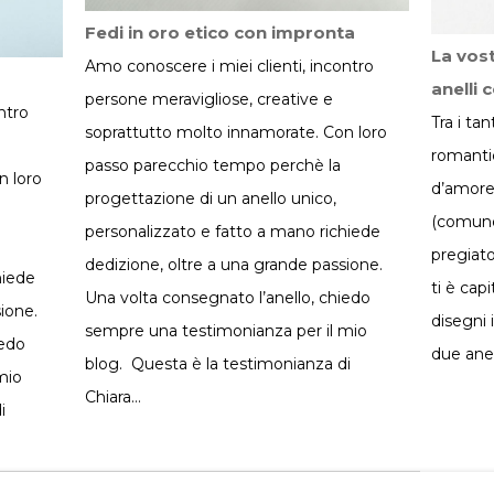
Fedi in oro etico con impronta
La vost
Amo conoscere i miei clienti, incontro
anelli 
persone meravigliose, creative e
ntro
Tra i tan
soprattutto molto innamorate. Con loro
romantici
passo parecchio tempo perchè la
n loro
d’amore,
progettazione di un anello unico,
(comunq
personalizzato e fatto a mano richiede
pregiato
dedizione, oltre a una grande passione.
hiede
ti è cap
Una volta consegnato l’anello, chiedo
ione.
disegni 
sempre una testimonianza per il mio
iedo
due anel
blog. Questa è la testimonianza di
mio
Chiara…
i