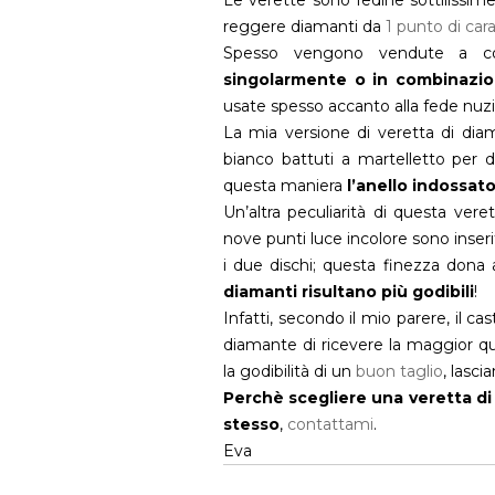
reggere diamanti da
1 punto di car
Spesso vengono vendute a co
singolarmente o in combinazi
usate spesso accanto alla fede nuzia
La mia versione di veretta di diam
bianco battuti a martelletto per de
questa maniera
l’anello indossat
Un’altra peculiarità di questa vere
nove punti luce incolore sono inseri
i due dischi; questa finezza dona 
diamanti risultano più godibili
!
Infatti, secondo il mio parere, il c
diamante di ricevere la maggior q
la godibilità di un
buon taglio
, lasci
Perchè scegliere una veretta di
stesso
,
contattami
.
Eva