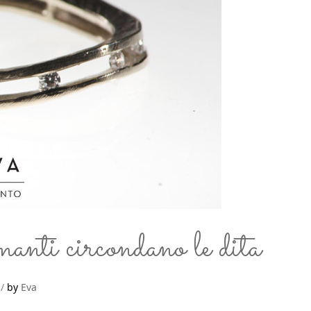
anti circondano le dita
by
Eva