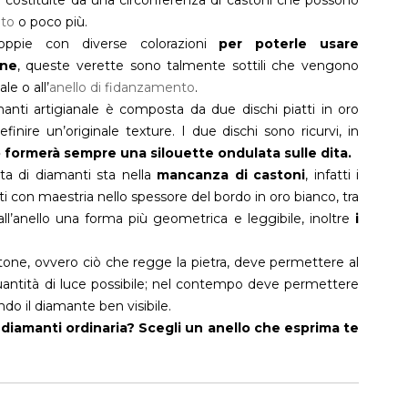
ato
o poco più.
ppie con diverse colorazioni
per poterle usare
one
, queste verette sono talmente sottili che vengono
le o all’
anello di fidanzamento
.
anti artigianale è composta da due dischi piatti in oro
finire un’originale texture. I due dischi sono ricurvi, in
o formerà sempre una silouette ondulata sulle dita.
tta di diamanti sta nella
mancanza di castoni
, infatti i
ti con maestria nello spessore del bordo in oro bianco, tra
all’anello una forma più geometrica e leggibile, inoltre
i
astone, ovvero ciò che regge la pietra, deve permettere al
uantità di luce possibile; nel contempo deve permettere
ando il diamante ben visibile.
 diamanti ordinaria? Scegli un anello che esprima te