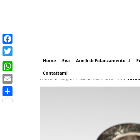
Facebook
Home
Eva
Anelli di Fidanzamento
F
Twitter
Contattami
WhatsApp
Home
»
Blog
»
Anelli di fidanzamento
»
Veret
Email
Share