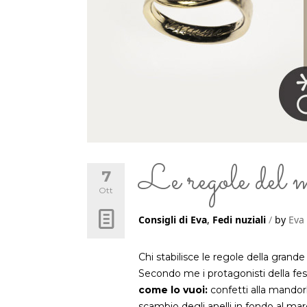
Le regole del 
7
Ott
Consigli di Eva
,
Fedi nuziali
by
Eva
Chi stabilisce le regole della grande 
Secondo me i protagonisti della fes
come lo vuoi:
confetti alla mando
scambio degli anelli in fondo al ma