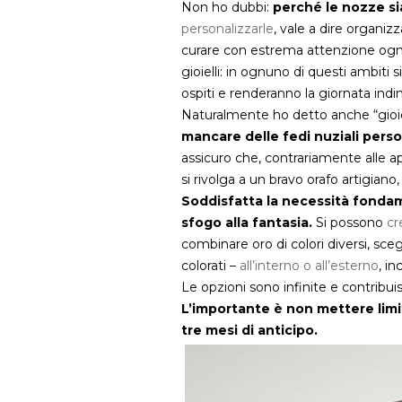
Non ho dubbi:
perché le nozze si
personalizzarle
, vale a dire organiz
curare con estrema attenzione ogni
gioielli: in ognuno di questi ambiti 
ospiti e renderanno la giornata indi
Naturalmente ho detto anche “gioie
mancare delle fedi nuziali person
assicuro che, contrariamente alle ap
si rivolga a un bravo orafo artigiano,
Soddisfatta la necessità fondam
sfogo alla fantasia.
Si possono
cr
combinare oro di colori diversi, sceg
colorati –
all’interno o all’esterno
, i
Le opzioni sono infinite e contribu
L’importante è non mettere limiti
tre mesi di anticipo.