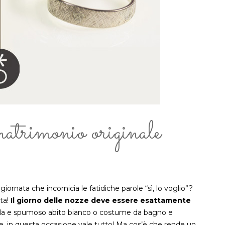
matrimonio originale
giornata che incornicia le fatidiche parole “sì, lo voglio”?
ta!
Il giorno delle nozze deve essere esattamente
rla e spumoso abito bianco o costume da bagno e
re, in questa occasione vale tutto! Ma cos’è che rende un