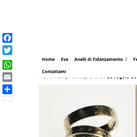
Facebook
Home
Eva
Anelli di Fidanzamento
F
Twitter
Contattami
WhatsApp
Home
»
Blog
»
Consigli di Eva
»
Le regole de
Email
Share