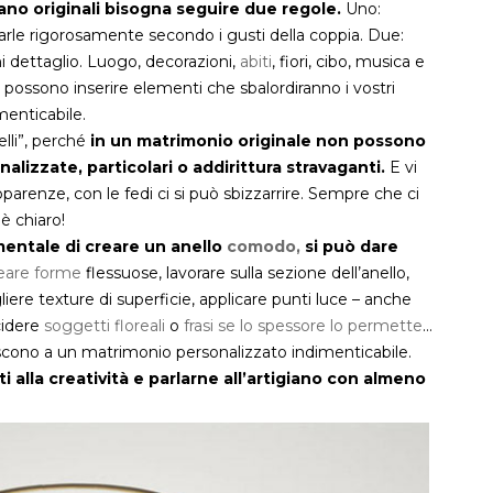
ano originali bisogna seguire due regole.
Uno:
zarle rigorosamente secondo i gusti della coppia. Due:
 dettaglio. Luogo, decorazioni,
abiti
, fiori, cibo, musica e
si possono inserire elementi che sbalordiranno i vostri
menticabile.
lli”, perché
in un matrimonio originale non possono
alizzate, particolari o addirittura stravaganti.
E vi
parenze, con le fedi ci si può sbizzarrire. Sempre che ci
 è chiaro!
entale di creare un anello
comodo,
si può dare
eare forme
flessuose, lavorare sulla sezione dell’anello,
liere texture di superficie, applicare punti luce – anche
ncidere
soggetti floreali
o
frasi se lo spessore lo permette
…
iscono a un matrimonio personalizzato indimenticabile.
 alla creatività e parlarne all’artigiano con almeno